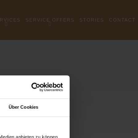
RVICES
SERVICE OFFERS
STORIES
CONTACT
EDGING
SÜDKUPFER CUSTOMER
PLATFORM
OGISTICS
SÜDKUPFER NEWS
ECYCLING
MARKET DATA
OLLING
NEWSLETTER
COPPER MARKET NEWS
Über Cookies
MARKET OVERVIEW
DOWNLOADS
 Medien anbieten zu können