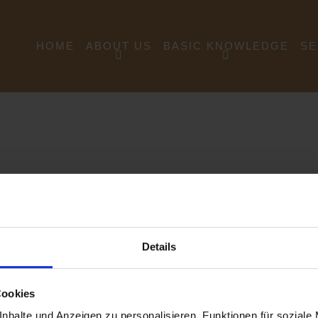
HOME
ABOUT US
BASIC KNOWLEDGE
SE
7 GOOD REASONS
PRICE HEDGING
H
CONTACT
PROCESSING
L
HISTORY
PHYSICAL
R
LOGISTICS
THE COMPANY
T
COPPER ABC
Details
Cookies
nhalte und Anzeigen zu personalisieren, Funktionen für soziale