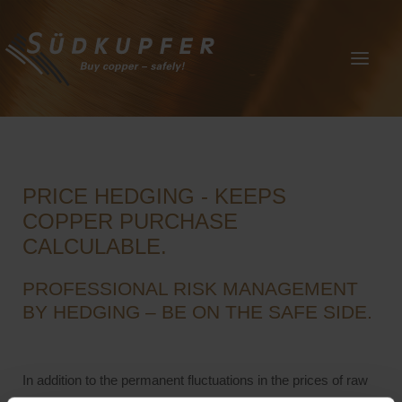
PRICE HEDGING - KEEPS
COPPER PURCHASE
CALCULABLE.
PROFESSIONAL RISK MANAGEMENT
BY HEDGING – BE ON THE SAFE SIDE.
In addition to the permanent fluctuations in the prices of raw