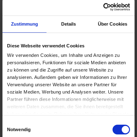
materials, currency exchange rates also represent a risk in
raw materials management (copper is traded on the LME in
dollars). Prompt copper purchases as well as forward
Zustimmung
Details
Über Cookies
purchases are secured on the stock exchange through
hedging. Hedging means that the purchase obligation on the
stock exchange is opposed by a counter-obligation for the
Diese Webseite verwendet Cookies
same quantity and on the same date. Possible wins and
Wir verwenden Cookies, um Inhalte und Anzeigen zu
losses are thereby equalised and the risk is eliminated.
personalisieren, Funktionen für soziale Medien anbieten
zu können und die Zugriffe auf unsere Website zu
Our customers benefit from secure prices with which they
analysieren. Außerdem geben wir Informationen zu Ihrer
can calculate in the long term. Secure your needs, benefit
Verwendung unserer Website an unsere Partner für
from our experience in the copper business and minimise
soziale Medien, Werbung und Analysen weiter. Unsere
your risk through price hedging. Speak to us first.
Partner führen diese Informationen möglicherweise mit
weiteren Daten zusammen, die Sie ihnen bereitgestellt
haben oder die sie im Rahmen Ihrer Nutzung der Dienste
gesammelt haben.
Einwilligungsauswahl
Notwendig