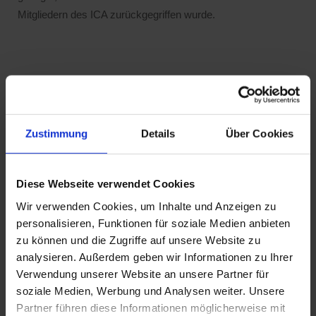
Mitgliedern des ICA zurückgegriffen wurde.
Der Durchschnittswert des ICA fließt
in die PCF-Berechnung mit ein
Zustimmung
Details
Über Cookies
Für das PCF-Reporting von Südkupfer macht der Ansatz des
ICA Sinn, da unser Lieferantenstamm gut durch das ICA
Diese Webseite verwendet Cookies
abgedeckt wird. Die damit einhergehende Ermittlung eines
globalen Durchschnitts wird in unserer Berechnung für
Wir verwenden Cookies, um Inhalte und Anzeigen zu
Kathodenbrands angesetzt, deren PCF bislang noch nicht
personalisieren, Funktionen für soziale Medien anbieten
veröffentlicht wurde bzw. für den Fall, dass der Brand nicht
zu können und die Zugriffe auf unsere Website zu
analysieren. Außerdem geben wir Informationen zu Ihrer
bekannt war. Für alle übrigen Kathodenbrands fließt der vom
Verwendung unserer Website an unsere Partner für
Kathodenhersteller veröffentlichte PCF in die Berechnung
soziale Medien, Werbung und Analysen weiter. Unsere
ein. Hieraus errechnete sich für das Jahr 2022 ein
Partner führen diese Informationen möglicherweise mit
durchschnittlicher PCF von 2.756 kgCO2e/Tonne