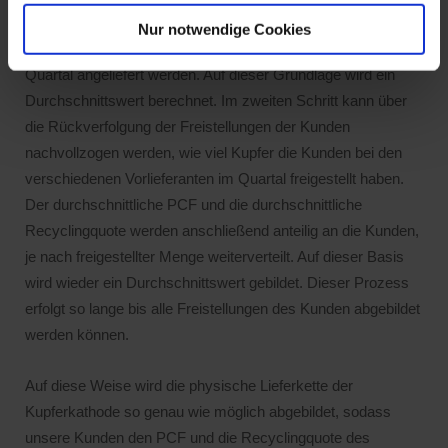
getrackt, welche Kathodenbrands in welcher Menge bei den
Nur notwendige Cookies
kathodenverarbeitenden Vorproduzenten durch Südkupfer im
Quartal angeliefert werden. Auf dieser Grundlage wird ein
Durchschnittswert berechnet. Im zweiten Schritt kann über
die Rückverfolgung der Freistellungen der Kunden
nachvollzogen werden, wie viel Kupfer die Kunden bei den
verschiedenen Vorlieferanten im Quartal freigestellt haben.
Der durchschnittliche PCF und die durchschnittliche
Recyclingquote werden anschließend anteilig an die Kunden,
je nach freigestellter Menge weiterverteilt. Auf dieser Basis
wird wieder ein Durchschnittswert gebildet. Dieser Prozess
erfolgt so lange bis alle Freistellungen des Kunden abgebildet
werden können.
Auf diese Weise wird die physische Lieferkette der
Kupferkathode so genau wie möglich abgebildet, sodass
unsere Kunden den PCF und die Recyclingquote des