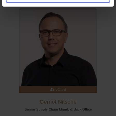
vCard
Gernot Nitsche
Senior Supply Chain Mgmt. & Back Office