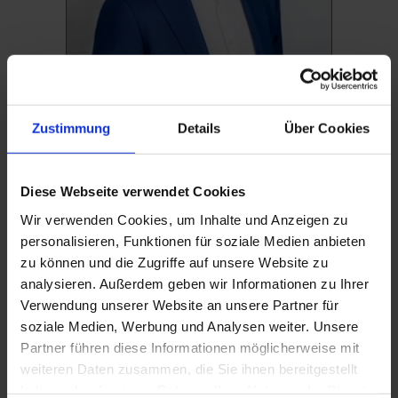
vCard
Zustimmung
Details
Über Cookies
Jörn Schäfer
Intermediate Sales
Diese Webseite verwendet Cookies
E-Mail:
Wir verwenden Cookies, um Inhalte und Anzeigen zu
j.schaefer@suedkupfer.de
personalisieren, Funktionen für soziale Medien anbieten
Tel.:
zu können und die Zugriffe auf unsere Website zu
+49 (0) 711 936653-23
analysieren. Außerdem geben wir Informationen zu Ihrer
Verwendung unserer Website an unsere Partner für
soziale Medien, Werbung und Analysen weiter. Unsere
Partner führen diese Informationen möglicherweise mit
weiteren Daten zusammen, die Sie ihnen bereitgestellt
haben oder die sie im Rahmen Ihrer Nutzung der Dienste