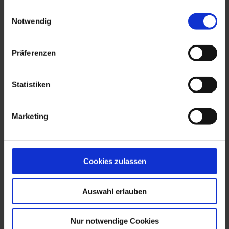
gesammelt haben.
Einwilligungsauswahl
Notwendig
Präferenzen
Statistiken
Marketing
vCard
Sven Liebscher
Head of Supply Chain Management
Cookies zulassen
E-Mail:
s.liebscher@suedkupfer.de
Auswahl erlauben
Tel.:
+49 (0) 711 936653-31
Nur notwendige Cookies